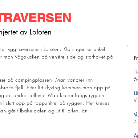
TRAVERSEN
hjertet av Lofoten
 ryggtraversene i Lofoten. Klatringen er enkel,
r man Vågakallen på venstre side og storhavet på
Pr
Ti
6
kerer på campingplassen. Man vandrer inn
ratte fjell. Etter litt klyving kommen man opp på
Ut
og de andre fjellene. Man klatrer langs ryggen,
Vi
 til slutt opp på toppunktet på ryggen. Her kreves
man går tilbake dalen og ut til bilen. En
V
.
4
An