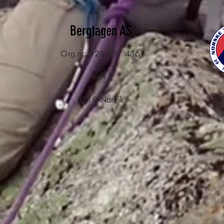
Bergtagen AS
Org.nr: 928 697 436
Åsen 1
8519 Narvik