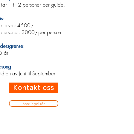
 tar 1 til 2 personer per guide.
is:
 person: 4500,-
 personer: 3000,- per person
ldersgrense:
5 år
esong:
idten av Juni til September
Kontakt oss
Bookingvilkår