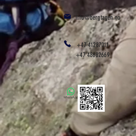
Info@bergtagen.no
+47 41287011
+47 48682669
WhatsApp