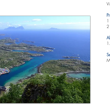
Vi
Pr
1
2
A
1
S
M